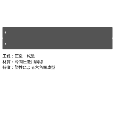
工程：圧造　転造
材質：冷間圧造用鋼線
特徴：塑性による六角頭成型