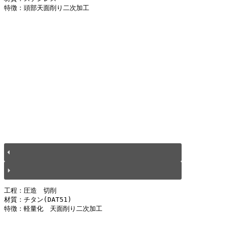
特徴：頭部天面削り二次加工
工程：圧造　切削
材質：チタン(DAT51)
特徴：軽量化　天面削り二次加工