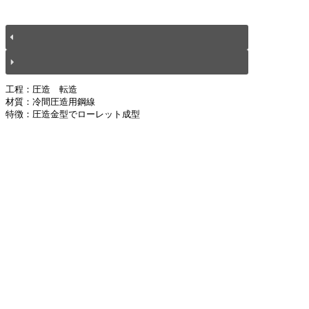
工程：圧造　転造
材質：冷間圧造用鋼線
特徴：圧造金型でローレット成型