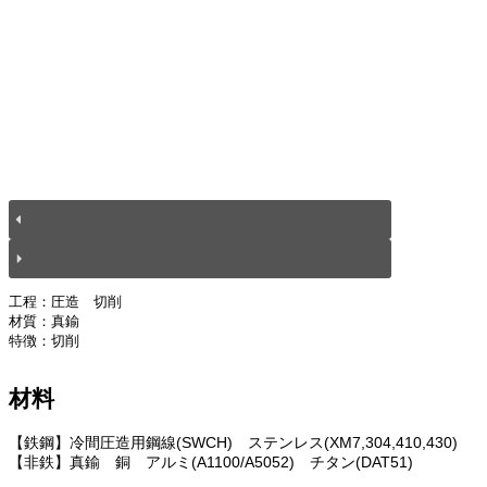
工程：圧造　切削
材質：真鍮
特徴：切削
材料
【鉄鋼】冷間圧造用鋼線(SWCH) ステンレス(XM7,304,410,430)
【非鉄】真鍮 銅 アルミ(A1100/A5052) チタン(DAT51)