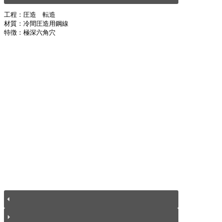
工程：圧造　転造
材質：冷間圧造用鋼線
特徴：極深六角穴