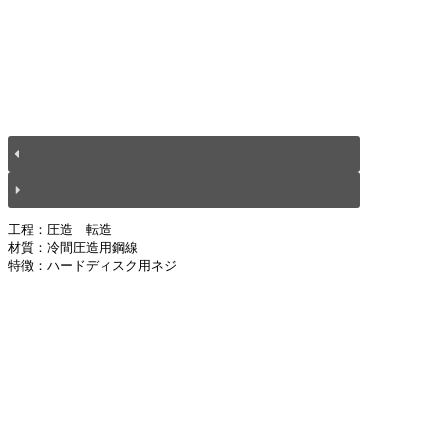
工程：圧造　転造

材質：冷間圧造用鋼線

特徴：ハードディスク用ネジ