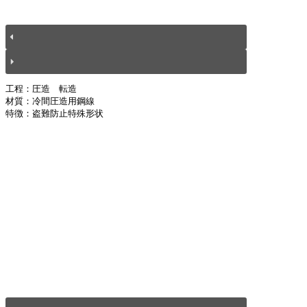
工程：圧造　転造
材質：冷間圧造用鋼線
特徴：盗難防止特殊形状