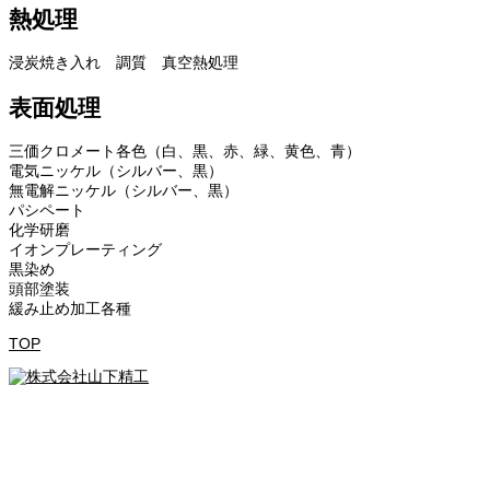
熱処理
浸炭焼き入れ 調質 真空熱処理
表面処理
三価クロメート各色（白、黒、赤、緑、黄色、青）
電気ニッケル（シルバー、黒）
無電解ニッケル（シルバー、黒）
パシペート
化学研磨
イオンプレーティング
黒染め
頭部塗装
緩み止め加工各種
TOP
会社概要
Company